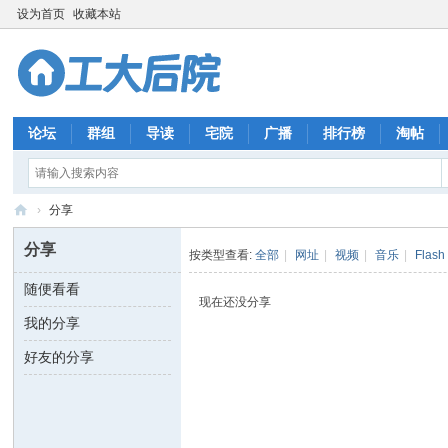
设为首页
收藏本站
论坛
群组
导读
宅院
广播
排行榜
淘帖
›
分享
工
分享
按类型查看:
全部
|
网址
|
视频
|
音乐
|
Flash
大
随便看看
后
现在还没分享
我的分享
院
好友的分享