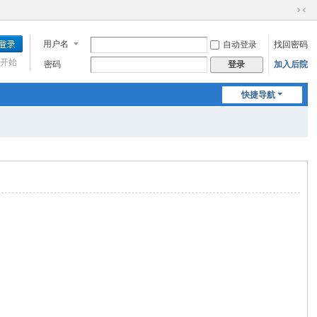
切
换
用户名
自动登录
找回密码
到
窄
开始
密码
加入后院
登录
版
快捷导航