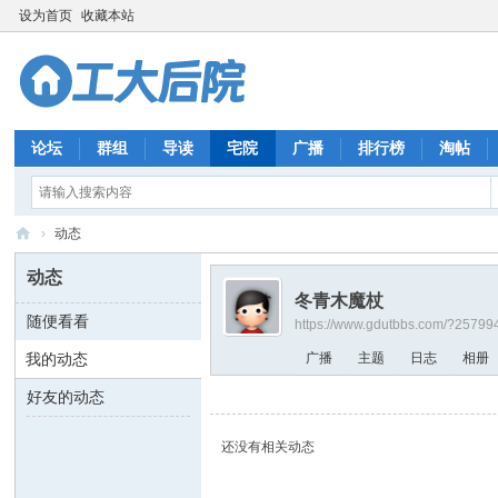
设为首页
收藏本站
论坛
群组
导读
宅院
广播
排行榜
淘帖
›
动态
工
动态
大
冬青木魔杖
随便看看
https://www.gdutbbs.com/?25799
后
我的动态
广播
主题
日志
相册
院
好友的动态
还没有相关动态