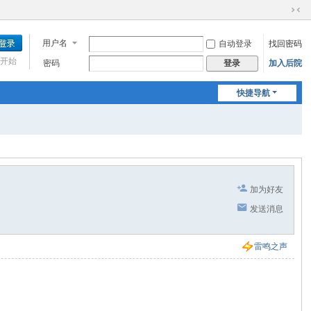
切
换
用户名
自动登录
找回密码
到
窄
开始
密码
加入后院
登录
版
快捷导航
加为好友
发送消息
雷鸣之声