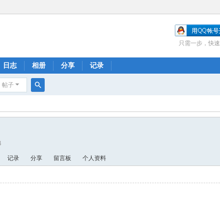
只需一步，快速
日志
相册
分享
记录
帖子
搜
索
4
记录
分享
留言板
个人资料