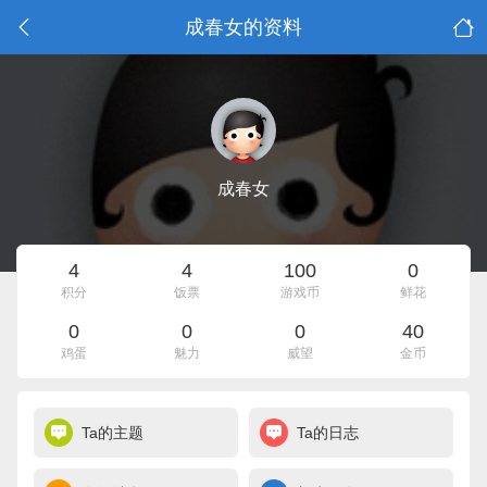
成春女的资料
成春女
4
4
100
0
积分
饭票
游戏币
鲜花
0
0
0
40
鸡蛋
魅力
威望
金币
Ta的主题
Ta的日志