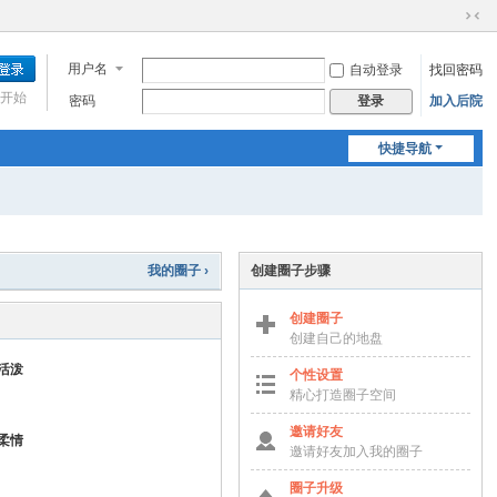
切
换
用户名
自动登录
找回密码
到
窄
开始
密码
加入后院
登录
版
快捷导航
我的圈子 ›
创建圈子步骤
创建圈子
创建自己的地盘
活泼
个性设置
精心打造圈子空间
邀请好友
柔情
邀请好友加入我的圈子
圈子升级