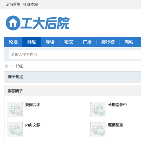
设为首页
收藏本站
论坛
群组
导读
宅院
广播
排行榜
淘帖
»
群组
工
圈子焦点
大
推荐圈子
后
院
疑问兵团
长期恋爱中
内向文静
谨慎稳重