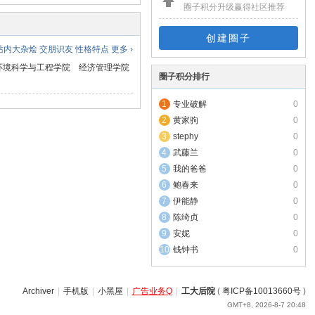
圈子积分升级赢得社区推荐
创建圈子
站内大杂烩
交朋识友
性格特点
更多 ›
环境科学与工程学院
经济管理学院
圈子积分排行
专业破解
0
黄家驹
0
stephy
0
武藤兰
0
我的爸爸
0
鲍春来
0
伊能静
0
陈绮贞
0
安妮
0
钱钟书
0
Archiver
|
手机版
|
小黑屋
|
广告业务Q
|
工大后院
(
粤ICP备10013660号
)
GMT+8, 2026-8-7 20:48