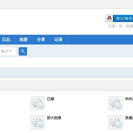
只需一步，快速
日志
相册
分享
记录
帖子
搜
索
已婚
外向
胆大热情
浪漫