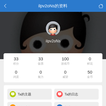
ilpv2oNs的资料
ilpv2oNs
33
33
100
0
积分
饭票
游戏币
鲜花
0
0
0
50
鸡蛋
魅力
威望
金币
Ta的主题
Ta的日志