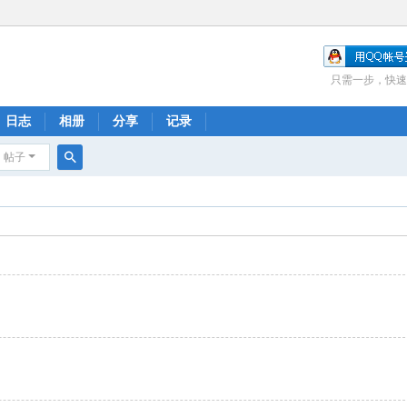
只需一步，快速
日志
相册
分享
记录
帖子
搜
索