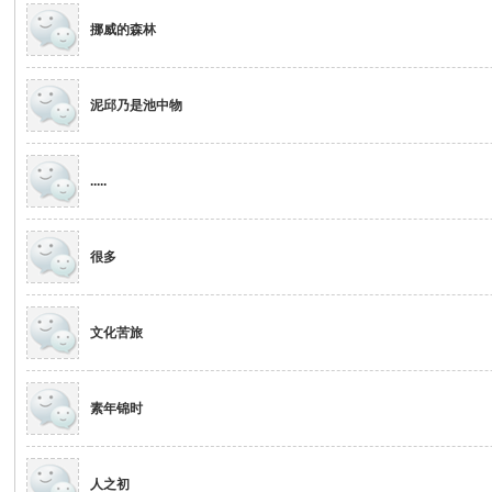
挪威的森林
泥邱乃是池中物
.....
很多
文化苦旅
素年锦时
人之初