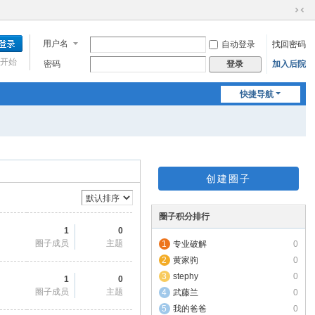
切
换
用户名
自动登录
找回密码
到
窄
开始
密码
加入后院
登录
版
快捷导航
创建圈子
圈子积分排行
1
0
圈子成员
主题
专业破解
0
黄家驹
0
stephy
0
1
0
圈子成员
主题
武藤兰
0
我的爸爸
0