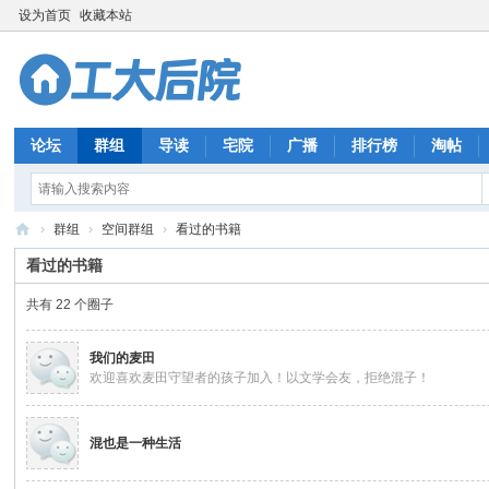
设为首页
收藏本站
论坛
群组
导读
宅院
广播
排行榜
淘帖
›
群组
›
空间群组
›
看过的书籍
工
看过的书籍
大
共有 22 个圈子
后
院
我们的麦田
欢迎喜欢麦田守望者的孩子加入！以文学会友，拒绝混子！
混也是一种生活