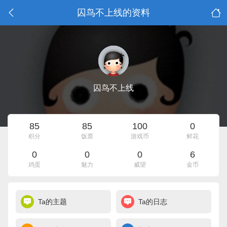
囚鸟不上线的资料
囚鸟不上线
85
85
100
0
积分
饭票
游戏币
鲜花
0
0
0
6
鸡蛋
魅力
威望
金币
Ta的主题
Ta的日志