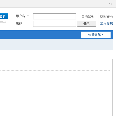
切
换
用户名
自动登录
找回密码
到
窄
开始
密码
加入后院
登录
版
快捷导航