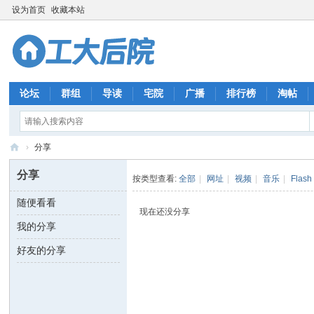
设为首页
收藏本站
论坛
群组
导读
宅院
广播
排行榜
淘帖
›
分享
工
分享
按类型查看:
全部
|
网址
|
视频
|
音乐
|
Flash
大
随便看看
后
现在还没分享
我的分享
院
好友的分享