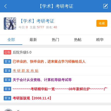
【学术】考研考证
【学术】考研考证
收藏
今日:
0
主题:
5777
排名:
40
全部
最新
热门
热帖
精华
后院升级5.0
公告
已毕业的、快毕业的，进来留点学习经验给后人
置顶
考 研 群 发 布 贴
置顶
关于会计从业资格、计算机等级考试等
置顶
~~~~~~~~~考研精华贴一览~~~~~~~08年新鲜出炉~~~~~~~广
置顶
工人考研经验贴~~~~~~~~~~~~
考研版版规【2008.11.4】
置顶