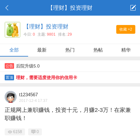
【理财】投资理财
【理财】投资理财
收藏
+2
今日:
0
主题:
9801
排名:
29
全部
最新
热门
热帖
精华
后院升级5.0
公告
理财，需要适度使用你的信用卡
置顶
t1234567
2017-12-4 17:37
正规网上兼职赚钱，投资十元，月赚2-3万！在家兼
职赚钱！
6158
0