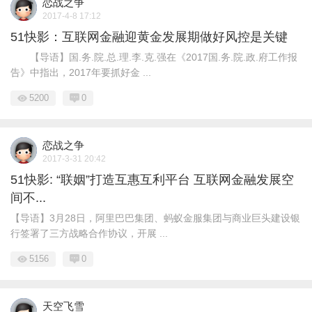
恋战之争
2017-4-8 17:12
51快影：互联网金融迎黄金发展期做好风控是关键
【导语】国.务.院.总.理.李.克.强在《2017国.务.院.政.府工作报
告》中指出，2017年要抓好金 ...
5200
0
恋战之争
2017-3-31 20:42
51快影: “联姻”打造互惠互利平台 互联网金融发展空
间不...
【导语】3月28日，阿里巴巴集团、蚂蚁金服集团与商业巨头建设银
行签署了三方战略合作协议，开展 ...
5156
0
天空飞雪