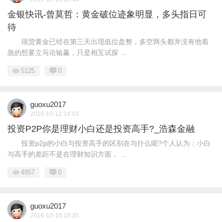
金银快讯-曾莫哲：黄金破位迹象明显，多头指日可
待
现货黄金已经在第三天出现低位盘整，多空两头都并没有他着
急的想要立马论输赢，只是相互试探 ...
5125
0
guoxu2017
2016-10-12 14:03
投资P2P你是理财小白还是投资高手?_浩森金融
投资p2p的小白与投资高手的区别在与什么呢?个人认为：小白
与高手的差距不是在理财知识方面， ...
4957
0
guoxu2017
2016-10-10 18:35