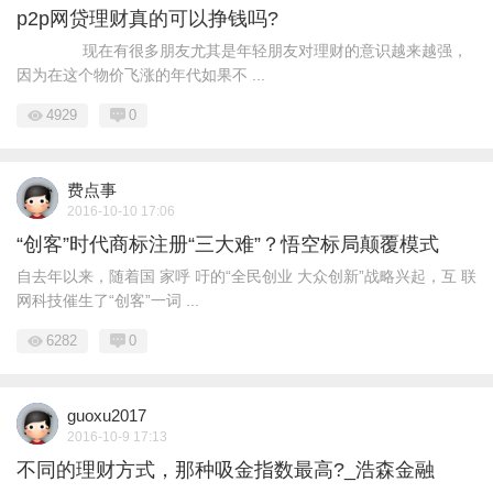
p2p网贷理财真的可以挣钱吗?
现在有很多朋友尤其是年轻朋友对理财的意识越来越强，
因为在这个物价飞涨的年代如果不 ...
4929
0
费点事
2016-10-10 17:06
“创客”时代商标注册“三大难”？悟空标局颠覆模式
自去年以来，随着国 家呼 吁的“全民创业 大众创新”战略兴起，互 联
网科技催生了“创客”一词 ...
6282
0
guoxu2017
2016-10-9 17:13
不同的理财方式，那种吸金指数最高?_浩森金融