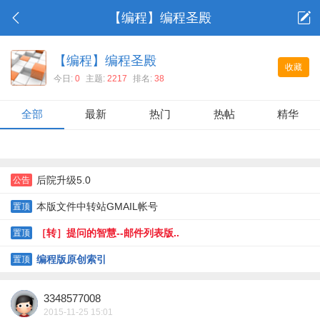
【编程】编程圣殿
【编程】编程圣殿
收藏
今日:
0
主题:
2217
排名:
38
全部
最新
热门
热帖
精华
后院升级5.0
公告
本版文件中转站GMAIL帐号
置顶
［转］提问的智慧--邮件列表版..
置顶
编程版原创索引
置顶
3348577008
2015-11-25 15:01