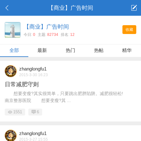
【商业】广告时间
【商业】广告时间
收藏
今日:
0
主题:
82734
排名:
12
全部
最新
热门
热帖
精华
zhanglongfu1
2015-3-30 16:23
日常减肥守则
想要变瘦?其实很简单，只要跳出肥胖陷阱。减肥很轻松!
南京整形医院 想要变瘦?其 ...
1551
6
zhanglongfu1
2015-3-27 15:55