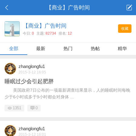
【商业】广告时间
【商业】广告时间
收藏
今日:
0
主题:
82734
排名:
12
全部
最新
热门
热帖
精华
zhanglongfu1
2015-3-12 16:05
睡眠过少会引起肥胖
美国政府7日公布的一项最新调查结果显示，人的睡眠时间每晚
少于6小时或多于9小时都会对身体 ...
1351
0
zhanglongfu1
2015-3-12 16:01