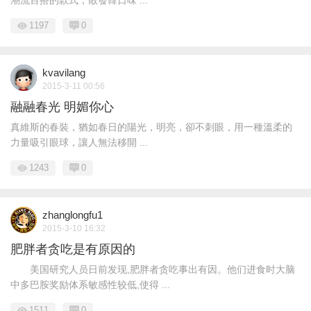
潮流百搭的款式，散發韓日味 ...
1197
0
kvavilang
2015-3-11 00:56
融融春光 明媚你心
真維斯的春裝，猶如春日的陽光，明亮，卻不刺眼，用一種溫柔的
力量吸引眼球，讓人無法移開 ...
1243
0
zhanglongfu1
2015-3-10 16:32
肥胖者贪吃是有原因的
美国研究人员日前发现,肥胖者贪吃事出有因。他们进食时大脑
中多巴胺奖励体系敏感性较低,使得 ...
1511
0