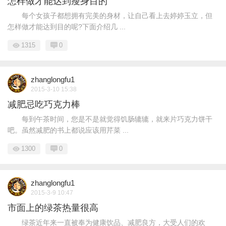
怎样做才能达到瘦身目的
每个女孩子都想拥有完美的身材，让自己看上去婷婷玉立，但
怎样做才能达到目的呢?下面介绍几 ...
1315
0
zhanglongfu1
2015-3-10 15:38
减肥忌吃巧克力棒
每到午茶时间，您是不是就觉得饥肠辘辘，就来片巧克力饼干
吧。虽然减肥的书上都说应该用芹菜 ...
1300
0
zhanglongfu1
2015-3-9 10:47
市面上的绿茶热量很高
绿茶近年来一直被奉为健康饮品、减肥良方，大受人们的欢