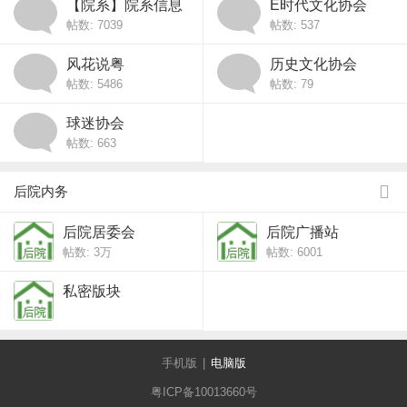
【院系】院系信息
E时代文化协会
帖数: 7039
帖数: 537
风花说粤
历史文化协会
帖数: 5486
帖数: 79
球迷协会
帖数: 663
后院内务
后院居委会
后院广播站
帖数:
3万
帖数: 6001
私密版块
手机版
|
电脑版
粤ICP备10013660号