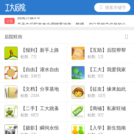
搜索关键字
后院升级5.0
关于在后院发布办理档案挂靠、暂缓、户口等相关信息的公
公告
告
后院新注册用户必须到新手上路版块报到之后才能在其他版
块发帖
后院升级5.0
后院旺街
关于在后院发布办理档案挂靠、暂缓、户口等相关信息的公
告
后院新注册用户必须到新手上路版块报到之后才能在其他版
【报到】新手上路
【互助】后院帮帮
块发帖
帖数:
7万
帖数:
1万
【自由】灌水自由
【工大】我爱我家
帖数:
338万
帖数:
9万
式
【文档】分享基地
【征友】缘来如此
帖数: 2334
帖数:
10万
【二手】工大跳蚤
【商铺】私家旺铺
帖数:
68万
帖数:
9万
【摄影】瞬间永恒
【入学】新生指南