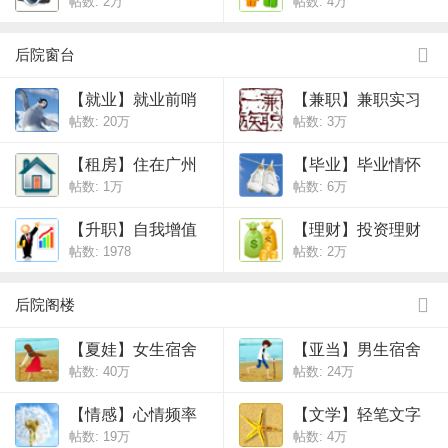
帖数:
2万
帖数:
4万
后院窗台
【就业】就业前哨
【兼职】兼职实习
帖数:
20万
帖数:
3万
站
【租房】住在广州
【毕业】毕业情怀
帖数:
1万
帖数:
6万
【升职】自我增值
【理财】投资理财
帖数: 1978
帖数:
2万
后院阁楼
【夏娃】女生宿舍
【亚当】男生宿舍
帖数:
40万
帖数:
24万
【情感】心情频率
【文学】轻笔文字
帖数:
19万
帖数:
4万