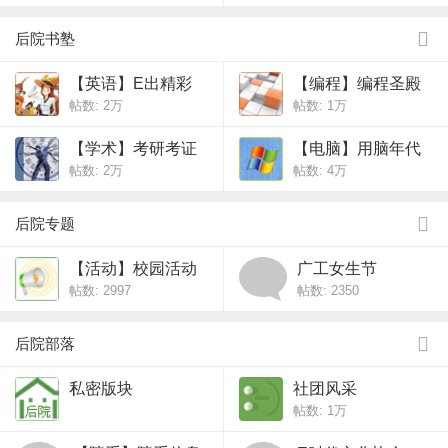
后院书塾
【英语】E出精彩
【编程】编程圣殿
帖数:
2万
帖数:
1万
【学术】考研考证
【电脑】用脑年代
帖数:
2万
帖数:
4万
后院专题
【活动】校园活动
广工女生节
帖数: 2997
帖数: 2350
后院部落
私密版块
社团风采
帖数:
1万