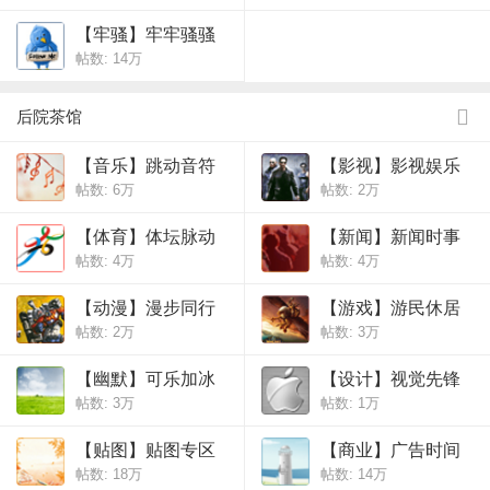
【牢骚】牢牢骚骚
帖数:
14万
后院茶馆
【音乐】跳动音符
【影视】影视娱乐
帖数:
6万
帖数:
2万
【体育】体坛脉动
【新闻】新闻时事
帖数:
4万
帖数:
4万
【动漫】漫步同行
【游戏】游民休居
帖数:
2万
帖数:
3万
【幽默】可乐加冰
【设计】视觉先锋
帖数:
3万
帖数:
1万
【贴图】贴图专区
【商业】广告时间
帖数:
18万
帖数:
14万